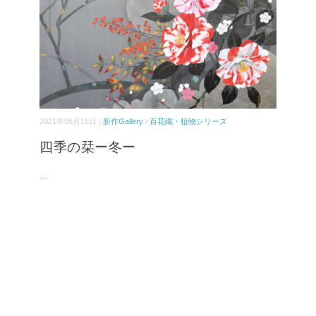
2021年05月15日 |
新作Gallery
/
百花織・植物シリーズ
四季の栞ー冬ー
...