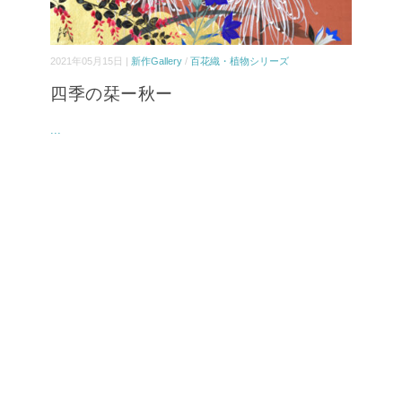
2021年05月15日 |
新作Gallery
/
百花織・植物シリーズ
四季の栞ー秋ー
...